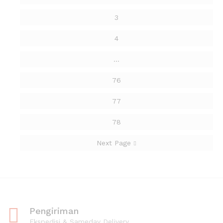
3
4
…
76
77
78
Next Page
Pengiriman
Ekspedisi & Sameday Delivery