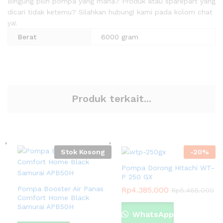
Bingung pilih pompa yang mana? Produk atau sparepart yang
dicari tidak ketemu? Silahkan hubungi kami pada kolom chat
ya!
Berat
6000 gram
Produk terkait...
Stok Kosong
-
20
%
Pompa Dorong Hitachi WT-
P 250 GX
Pompa Booster Air Panas
Rp
4.385.000
Rp
5.465.000
Comfort Home Black
Samurai APB50H
WhatsApp