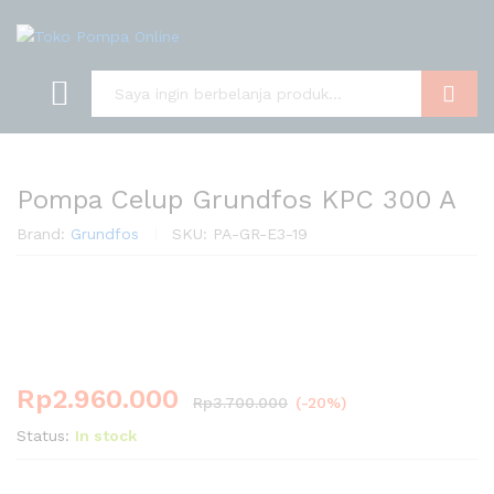
Cari
Pompa Celup Grundfos KPC 300 A
Brand:
Grundfos
SKU:
PA-GR-E3-19
-
%
Rp
2.960.000
Rp
3.700.000
(-20%)
Status:
In stock